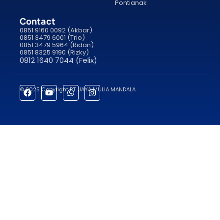
Pontianak
Contact
0851 9160 0092 (Akbar)
0851 3479 6001 (Trio)
0851 3479 5964 (Ridan)
0851 8325 9190 (Rizky)
0812 1640 7044 (Felix)
© 2025 Copyright PT. JAYA MULIA MANDALA
porno
sahabet
grandpashabet
roketbet
onwin
ligobet
royalbet
saha