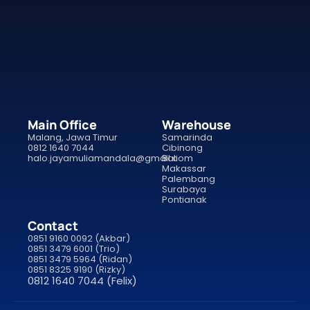
Main Office
Warehouse
Malang, Jawa Timur
Samarinda
0812 1640 7044
Cibinong
halo.jayamuliamandala@gmail.com
Bali
Makassar
Palembang
Surabaya
Pontianak
Contact
0851 9160 0092 (Akbar)
0851 3479 6001 (Trio)
0851 3479 5964 (Ridan)
0851 8325 9190 (Rizky)
0812 1640 7044 (Felix)