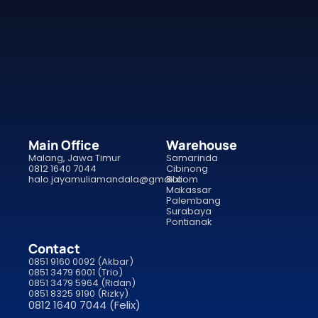
Main Office
Warehouse
Malang, Jawa Timur
Samarinda
0812 1640 7044
Cibinong
halo.jayamuliamandala@gmail.com
Bali
Makassar
Palembang
Surabaya
Pontianak
Contact
0851 9160 0092 (Akbar)
0851 3479 6001 (Trio)
0851 3479 5964 (Ridan)
0851 8325 9190 (Rizky)
0812 1640 7044 (Felix)