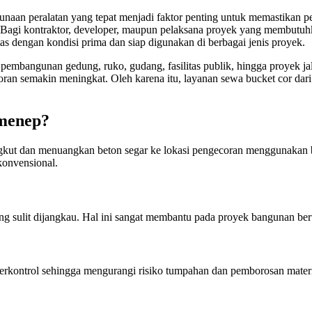
n peralatan yang tepat menjadi faktor penting untuk memastikan peker
. Bagi kontraktor, developer, maupun pelaksana proyek yang membutu
as dengan kondisi prima dan siap digunakan di berbagai jenis proyek.
pembangunan gedung, ruko, gudang, fasilitas publik, hingga proyek j
oran semakin meningkat. Oleh karena itu, layanan sewa bucket cor da
menep?
t dan menuangkan beton segar ke lokasi pengecoran menggunakan ban
onvensional.
ang sulit dijangkau. Hal ini sangat membantu pada proyek bangunan ber
erkontrol sehingga mengurangi risiko tumpahan dan pemborosan materi