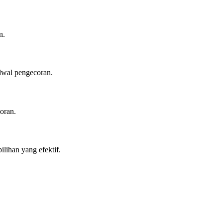
n.
dwal pengecoran.
oran.
lihan yang efektif.