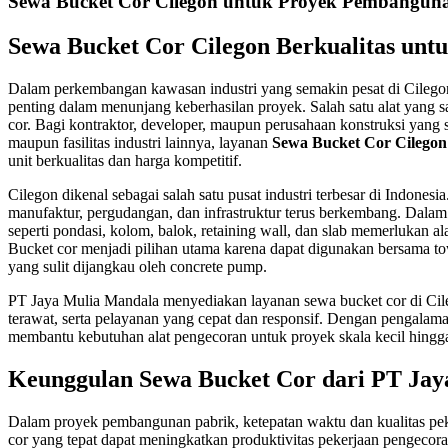
Sewa Bucket Cor Cilegon untuk Proyek Pembangun
Sewa Bucket Cor Cilegon Berkualitas untu
Dalam perkembangan kawasan industri yang semakin pesat di Cilegon,
penting dalam menunjang keberhasilan proyek. Salah satu alat yang 
cor. Bagi kontraktor, developer, maupun perusahaan konstruksi yan
maupun fasilitas industri lainnya, layanan
Sewa Bucket Cor Cilegon
unit berkualitas dan harga kompetitif.
Cilegon dikenal sebagai salah satu pusat industri terbesar di Indones
manufaktur, pergudangan, dan infrastruktur terus berkembang. Dalam
seperti pondasi, kolom, balok, retaining wall, dan slab memerlukan a
Bucket cor menjadi pilihan utama karena dapat digunakan bersama 
yang sulit dijangkau oleh concrete pump.
PT Jaya Mulia Mandala menyediakan layanan sewa bucket cor di Cile
terawat, serta pelayanan yang cepat dan responsif. Dengan pengalam
membantu kebutuhan alat pengecoran untuk proyek skala kecil hingga
Keunggulan Sewa Bucket Cor dari PT Ja
Dalam proyek pembangunan pabrik, ketepatan waktu dan kualitas peke
cor yang tepat dapat meningkatkan produktivitas pekerjaan pengecora