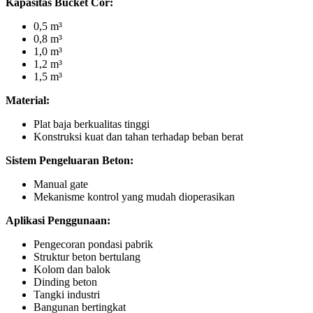
Kapasitas Bucket Cor:
0,5 m³
0,8 m³
1,0 m³
1,2 m³
1,5 m³
Material:
Plat baja berkualitas tinggi
Konstruksi kuat dan tahan terhadap beban berat
Sistem Pengeluaran Beton:
Manual gate
Mekanisme kontrol yang mudah dioperasikan
Aplikasi Penggunaan:
Pengecoran pondasi pabrik
Struktur beton bertulang
Kolom dan balok
Dinding beton
Tangki industri
Bangunan bertingkat