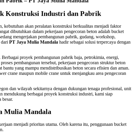
an Pabrik – PT Jaya Mulia Mandala
k Konstruksi Industri dan Pabrik
 kebutuhan akan peralatan konstruksi berkualitas menjadi faktor
sangat dibutuhkan dalam pekerjaan pengecoran beton adalah bucket
g sedang mengerjakan pembangunan pabrik, gudang, workshop,
dari
PT Jaya Mulia Mandala
hadir sebagai solusi terpercaya dengan
ia. Berbagai proyek pembangunan pabrik baja, petrokimia, energi,
 proses pembangunan tersebut, pekerjaan pengecoran struktur beton
lat bantu yang mampu mendistribusikan beton secara efisien dan aman.
tower crane maupun mobile crane untuk menjangkau area pengecoran
gon dan wilayah sekitarnya dengan dukungan tenaga profesional, unit
an mendukung berbagai proyek konstruksi industri, kami siap
 besar.
ya Mulia Mandala
rjaan menjadi prioritas utama. Oleh karena itu, penggunaan bucket
n.