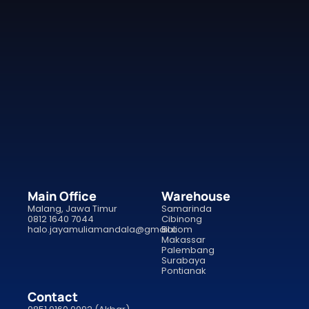
Main Office
Warehouse
Malang, Jawa Timur
Samarinda
0812 1640 7044
Cibinong
halo.jayamuliamandala@gmail.com
Bali
Makassar
Palembang
Surabaya
Pontianak
Contact