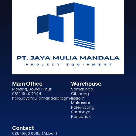
Main Office
Warehouse
Malang, Jawa Timur
Samarinda
0812 1640 7044
Cibinong
halo.jayamuliamandala@gmail.com
Bali
Makassar
Palembang
Surabaya
Pontianak
Contact
0851 9160 0092 (Akbar)