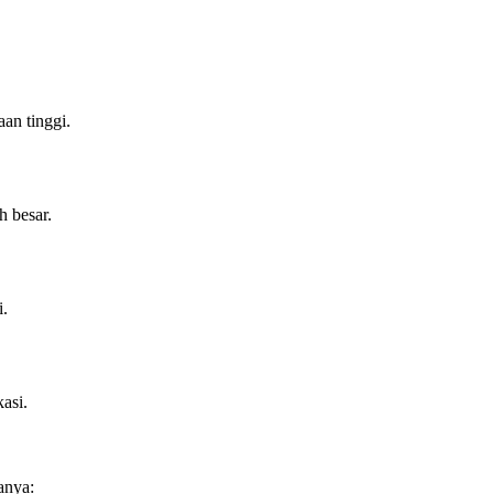
an tinggi.
 besar.
i.
asi.
anya: