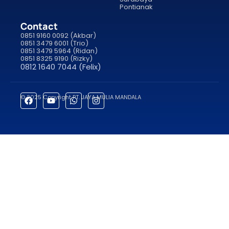
Pontianak
Contact
0851 9160 0092 (Akbar)
0851 3479 6001 (Trio)
0851 3479 5964 (Ridan)
0851 8325 9190 (Rizky)
0812 1640 7044 (Felix)
© 2025 Copyright PT. JAYA MULIA MANDALA
porno
sahabet
grandpashabet
grandpashabet
roketbet
grandpash