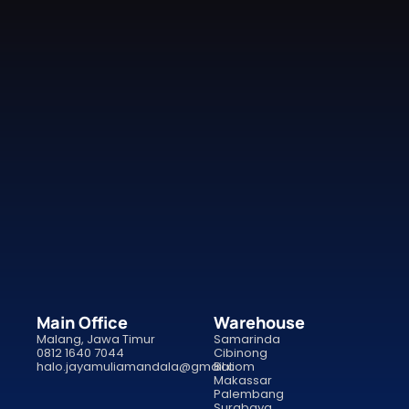
Main Office
Warehouse
Malang, Jawa Timur
Samarinda
0812 1640 7044
Cibinong
halo.jayamuliamandala@gmail.com
Bali
Makassar
Palembang
Surabaya