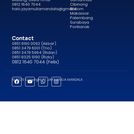
0812 1640 7044
Cibinong
halo.jayamuliamandala@gmail.com
Bali
Makassar
Palembang
Surabaya
Pontianak
Contact
0851 9160 0092 (Akbar)
0851 3479 6001 (Trio)
0851 3479 5964 (Ridan)
0851 8325 9190 (Rizky)
0812 1640 7044 (Felix)
© 2025 Copyright PT. JAYA MULIA MANDALA
porno
sahabet
grandpashabet
roketbet
onwin
ligobet
royalbet
saha