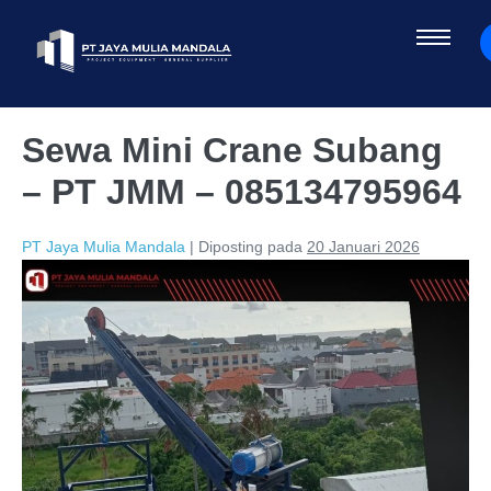
Sewa Mini Crane Subang
– PT JMM – 085134795964
PT Jaya Mulia Mandala
|
Diposting pada
20 Januari 2026