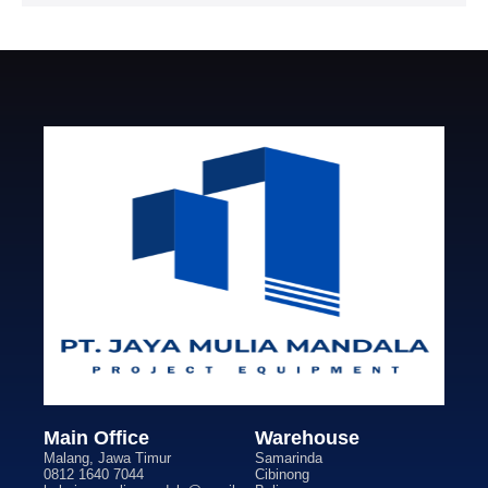
Main Office
Warehouse
Malang, Jawa Timur
Samarinda
0812 1640 7044
Cibinong