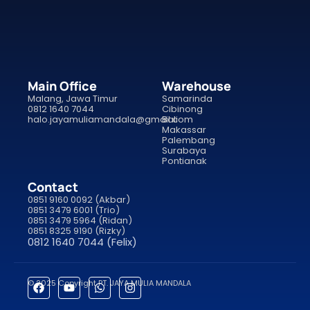
Main Office
Warehouse
Malang, Jawa Timur
Samarinda
0812 1640 7044
Cibinong
halo.jayamuliamandala@gmail.com
Bali
Makassar
Palembang
Surabaya
Pontianak
Contact
0851 9160 0092 (Akbar)
0851 3479 6001 (Trio)
0851 3479 5964 (Ridan)
0851 8325 9190 (Rizky)
0812 1640 7044 (Felix)
© 2025 Copyright PT. JAYA MULIA MANDALA