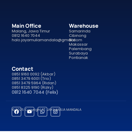
Main Office
Warehouse
Malang, Jawa Timur
Samarinda
0812 1640 7044
Cibinong
halo.jayamuliamandala@gmail.com
Bali
Makassar
Palembang
Surabaya
Pontianak
Contact
0851 9160 0092 (Akbar)
0851 3479 6001 (Trio)
0851 3479 5964 (Ridan)
0851 8325 9190 (Rizky)
0812 1640 7044 (Felix)
© 2025 Copyright PT. JAYA MULIA MANDALA