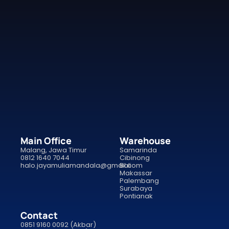
Main Office
Warehouse
Malang, Jawa Timur
Samarinda
0812 1640 7044
Cibinong
halo.jayamuliamandala@gmail.com
Bali
Makassar
Palembang
Surabaya
Pontianak
Contact
0851 9160 0092 (Akbar)