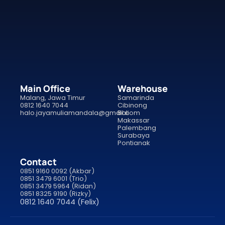
Main Office
Warehouse
Malang, Jawa Timur
Samarinda
0812 1640 7044
Cibinong
halo.jayamuliamandala@gmail.com
Bali
Makassar
Palembang
Surabaya
Pontianak
Contact
0851 9160 0092 (Akbar)
0851 3479 6001 (Trio)
0851 3479 5964 (Ridan)
0851 8325 9190 (Rizky)
0812 1640 7044 (Felix)