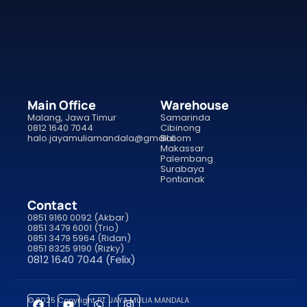
Main Office
Warehouse
Malang, Jawa Timur
Samarinda
0812 1640 7044
Cibinong
halo.jayamuliamandala@gmail.com
Bali
Makassar
Palembang
Surabaya
Pontianak
Contact
0851 9160 0092 (Akbar)
0851 3479 6001 (Trio)
0851 3479 5964 (Ridan)
0851 8325 9190 (Rizky)
0812 1640 7044 (Felix)
© 2025 Copyright PT. JAYA MULIA MANDALA