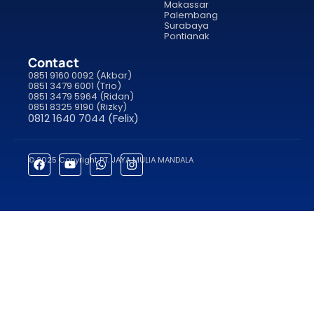
Makassar
Palembang
Surabaya
Pontianak
Contact
0851 9160 0092 (Akbar)
0851 3479 6001 (Trio)
0851 3479 5964 (Ridan)
0851 8325 9190 (Rizky)
0812 1640 7044 (Felix)
© 2025 Copyright PT. JAYA MULIA MANDALA
porno
sahabet
grandpashabet
roketbet
onwin
ligobet
royalbet
saha