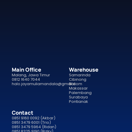
Main Office
Warehouse
Malang, Jawa Timur
Samarinda
0812 1640 7044
Cibinong
halo.jayamuliamandala@gmail.com
Bali
Makassar
Palembang
Surabaya
Pontianak
Contact
0851 9160 0092 (Akbar)
0851 3479 6001 (Trio)
0851 3479 5964 (Ridan)
0851 8325 9190 (Rizky)