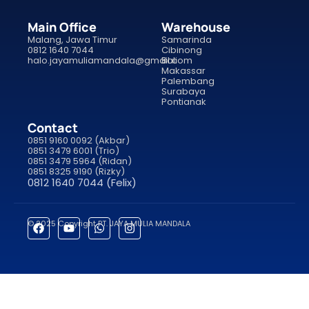
Main Office
Warehouse
Malang, Jawa Timur
Samarinda
0812 1640 7044
Cibinong
halo.jayamuliamandala@gmail.com
Bali
Makassar
Palembang
Surabaya
Pontianak
Contact
0851 9160 0092 (Akbar)
0851 3479 6001 (Trio)
0851 3479 5964 (Ridan)
0851 8325 9190 (Rizky)
0812 1640 7044 (Felix)
© 2025 Copyright PT. JAYA MULIA MANDALA
porno
sahabet
grandpashabet
roketbet
onwin
ligobet
royalbet
saha