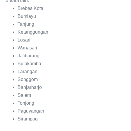
antara lain:
Brebes Kota
Bumiayu
Tanjung
Ketanggungan
Losari
Wanasari
Jatibarang
Bulakamba
Larangan
Songgom
Banjarharjo
Salem
Tonjong
Paguyangan
Sirampog