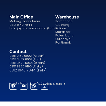
Main Office
Warehouse
Malang, Jawa Timur
Samarinda
0812 1640 7044
Cibinong
halo.jayamuliamandala@gmail.com
Bali
Makassar
Palembang
Surabaya
Pontianak
Contact
0851 9160 0092 (Akbar)
0851 3479 6001 (Trio)
0851 3479 5964 (Ridan)
0851 8325 9190 (Rizky)
0812 1640 7044 (Felix)
© 2025 Copyright PT. JAYA MULIA MANDALA
porno
sahabet
grandpashabet
roketbet
onwin
ligobet
royalbet
saha