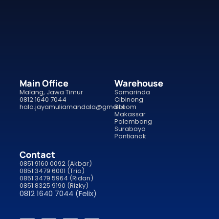
Main Office
Warehouse
Malang, Jawa Timur
Samarinda
0812 1640 7044
Cibinong
halo.jayamuliamandala@gmail.com
Bali
Makassar
Palembang
Surabaya
Pontianak
Contact
0851 9160 0092 (Akbar)
0851 3479 6001 (Trio)
0851 3479 5964 (Ridan)
0851 8325 9190 (Rizky)
0812 1640 7044 (Felix)